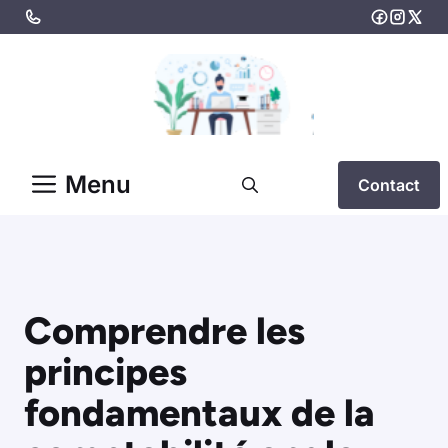
Aller
au
contenu
Menu
Contact
Comprendre les
principes
fondamentaux de la