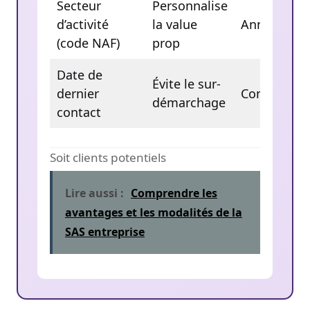
Secteur
Personnalise
d’activité
la value
Annuelle
(code NAF)
prop
Date de
Évite le sur-
dernier
Continue
démarchage
contact
Soit
clients potentiels
Lire aussi :
Comprendre les
avantages et les modalités de la
SAS entreprise