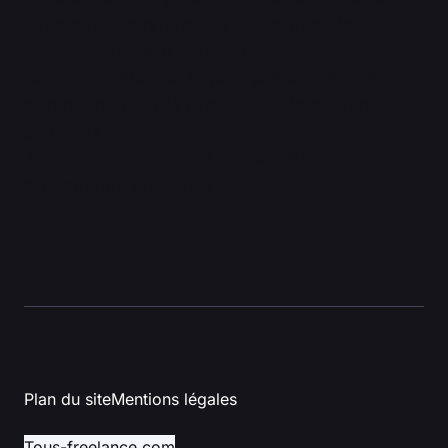
innovante transforme la croissance des
ventes et fidélise durablement
Alternative libre au logiciel propriétaire adobe
photoshop pour la retouche et la création
d’images
Achat immobilier et PACS : Quelles
précautions prendre ?
Plan du site
Mentions légales
Tous-freelance.com