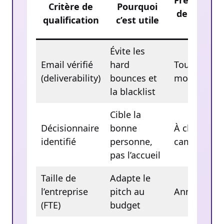
Fréquence
Critère de
Pourquoi
de mise à
qualification
c’est utile
jour
Évite les
Email vérifié
hard
Tous les 3
(deliverability)
bounces et
mois
la blacklist
Cible la
Décisionnaire
bonne
À chaque
identifié
personne,
campagne
pas l’accueil
Taille de
Adapte le
l’entreprise
pitch au
Annuelle
(FTE)
budget