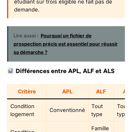
étudiant sur trois éligible ne fait pas de
demande.
Lire aussi :
Pourquoi un fichier de
prospection précis est essentiel pour réussir
sa démarche ?
Différences entre APL, ALF et ALS
Critère
APL
ALF
AL
Condition
Tout
Tout
Conventionné
logement
type
type
Famille