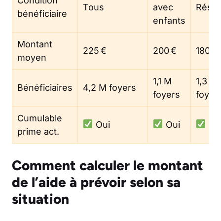
Condition
Tous
avec
Résid
bénéficiaire
enfants
Montant
225 €
200 €
180 €
moyen
1,1 M
1,3 M
Bénéficiaires
4,2 M foyers
foyers
foyer
Cumulable
Oui
Oui
Ou
prime act.
Comment calculer le montant
de l’aide à prévoir selon sa
situation