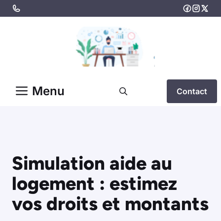
Aller
au
contenu
Menu
Contact
Simulation aide au
logement : estimez
vos droits et montants