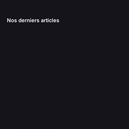
Nos derniers articles
Pourquoi un fichier de prospection précis est
essentiel pour réussir sa démarche ?
Film sur la finance : Les incontournables à voir
absolument pour comprendre la gestion des
risques
Inward marketing pourquoi cette stratégie
innovante transforme la croissance des
ventes et fidélise durablement
Alternative libre au logiciel propriétaire adobe
photoshop pour la retouche et la création
d’images
Achat immobilier et PACS : Quelles