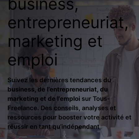
business,
entrepreneuriat,
marketing et
emploi
Suivez les dernières tendances du
business, de l’entrepreneuriat, du
marketing et de l’emploi
sur Tous-
Freelance. Des conseils, analyses et
ressources pour booster votre activité et
réussir en tant qu’indépendant