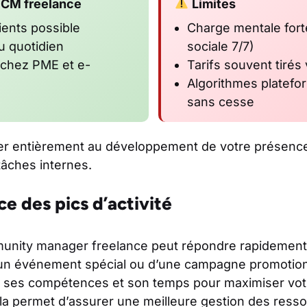
 CM freelance
Limites
ients possible
Charge mentale for
au quotidien
sociale 7/7)
chez PME et e-
Tarifs souvent tirés 
Algorithmes platefo
sans cesse
rer entièrement au développement de votre présence
 tâches internes.
ce des pics d’activité
unity manager freelance
peut répondre rapidement a
’un événement spécial ou d’une campagne promotionne
 ses compétences et son temps pour maximiser votr
a permet d’assurer une meilleure gestion des resso