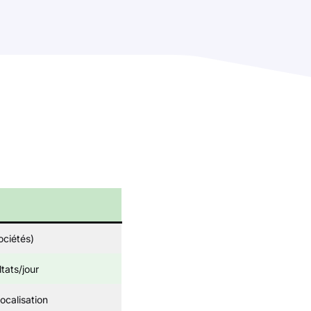
ociétés)
ltats/jour
localisation