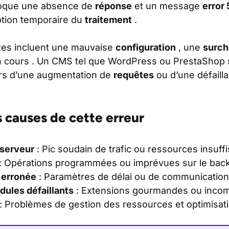
ovoque une absence de
réponse
et un message
error
ption temporaire du
traitement
.
tes incluent une mauvaise
configuration
, une
surch
 cours . Un CMS tel que WordPress ou PrestaShop 
rs d’une augmentation de
requêtes
ou d’une défaill
s causes de cette erreur
 serveur
: Pic soudain de trafic ou ressources insuff
: Opérations programmées ou imprévues sur le bac
 erronée
: Paramètres de délai ou de communication
dules défaillants
: Extensions gourmandes ou incom
: Problèmes de gestion des ressources et optimisat