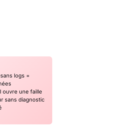
sans logs =
nnées
l ouvre une faille
r sans diagnostic
é