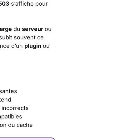
 503
s’affiche pour
arge
du
serveur
ou
subit souvent ce
ance d’un
plugin
ou
isantes
kend
 incorrects
patibles
ion du cache