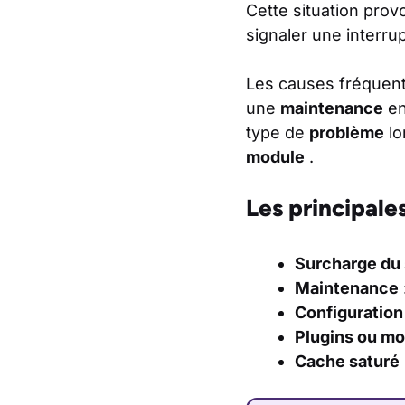
Cette situation pr
signaler une interru
Les causes fréquen
une
maintenance
en
type de
problème
lo
module
.
Les principale
Surcharge du
Maintenance
Configuration
Plugins ou mo
Cache saturé