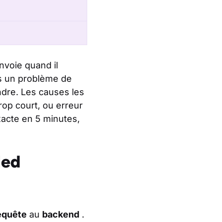
nvoie quand il
as un problème de
ndre. Les causes les
op court, ou erreur
xacte en 5 minutes,
led
equête
au
backend
.