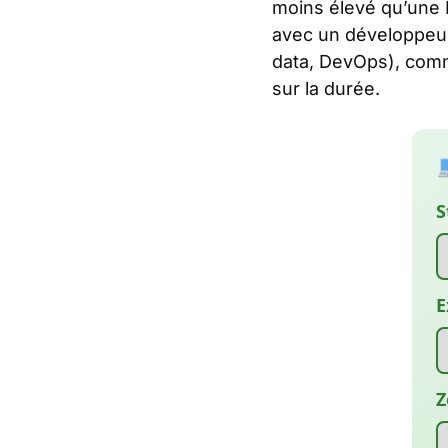
moins élevé qu’une E
avec un développeur f
data, DevOps), comme
sur la durée.
S
E
Z