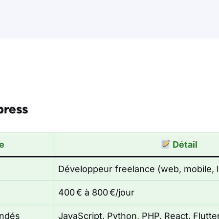
ress
e
Détail
Développeur freelance (web, mobile, l
400 € à 800 €/jour
ndés
JavaScript, Python, PHP, React, Flutte