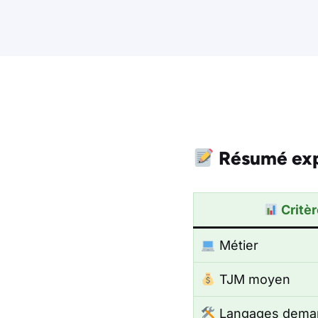
Résumé exp
Critèr
Métier
TJM moyen
Langages dema