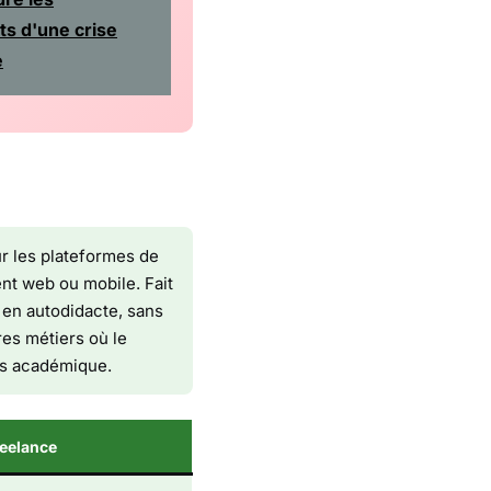
s d'une crise
e
ur les plateformes de
t web ou mobile. Fait
en autodidacte, sans
res métiers où le
rs académique.
eelance