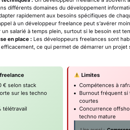
ns différents domaines du développement informatiq
dapter rapidement aux besoins spécifiques de chaqu
appel à un développeur freelance peut s’avérer
moin
n salarié à temps plein, surtout si le besoin est te
se en place :
Les développeurs freelances sont habit
 efficacement, ce qui permet de démarrer un projet
freelance
Limites
 € selon stack
Compétences à rafra
orte sur les techno
Burnout fréquent si
courtes
 télétravail
Concurrence offshor
techno mature
Lire aussi :
Comprend