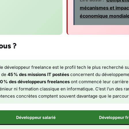
mécanismes et impact
économique mondial
ous ?
de développeur freelance est le profil tech le plus recherché s
s de
45 % des missions IT postées
concernent du développemen
0 % des développeurs freelances
ont commencé leur carrière 
énieur ni formation classique en informatique. C’est l’un des ra
pétences concrètes comptent souvent davantage que le parcou
Développeur salarié
Développeur fr