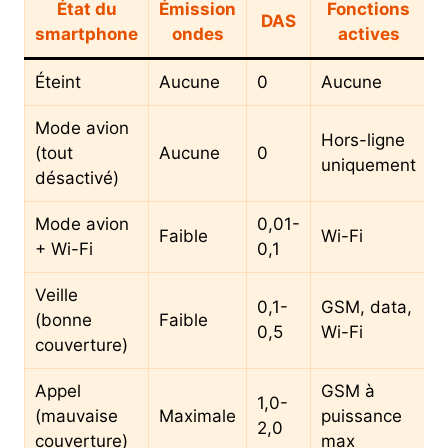
État du
Émission
Fonctions
DAS
smartphone
ondes
actives
Éteint
Aucune
0
Aucune
Mode avion
Hors-ligne
(tout
Aucune
0
uniquement
désactivé)
Mode avion
0,01-
Faible
Wi-Fi
+ Wi-Fi
0,1
Veille
0,1-
GSM, data,
(bonne
Faible
0,5
Wi-Fi
couverture)
Appel
GSM à
1,0-
(mauvaise
Maximale
puissance
2,0
couverture)
max