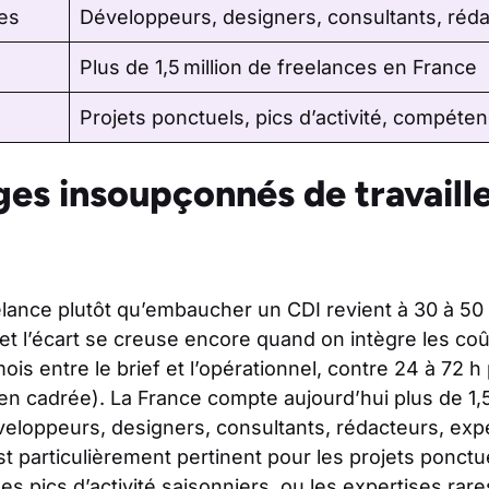
les
Développeurs, designers, consultants, réd
Plus de 1,5 million de freelances en France
Projets ponctuels, pics d’activité, compéte
ges insoupçonnés de travaill
eelance plutôt qu’embaucher un CDI revient à 30 à 5
et l’écart se creuse encore quand on intègre les co
ois entre le brief et l’opérationnel, contre 24 à 72 
en cadrée). La France compte aujourd’hui plus de 1,5
eloppeurs, designers, consultants, rédacteurs, expe
st particulièrement pertinent pour les projets ponctue
es pics d’activité saisonniers, ou les expertises rares