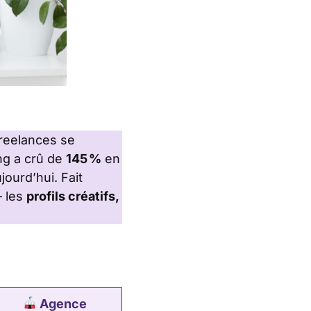
freelances se
ing a crû de
145 %
en
jourd’hui. Fait
– les
profils créatifs,
Agence