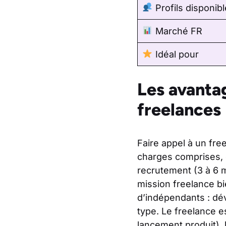
Profils disponib
Marché FR
Idéal pour
Les avanta
freelances
Faire appel à un fr
charges comprises, 
recrutement (3 à 6 m
mission freelance bi
d’indépendants : dév
type. Le freelance e
lancement produit), l