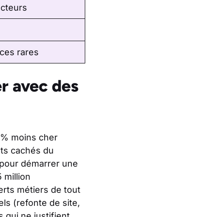
acteurs
nces rares
er avec des
0 % moins cher
ûts cachés du
h pour démarrer une
 million
rts métiers de tout
ls (refonte de site,
 qui ne justifient