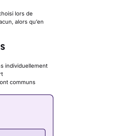
oisi lors de
cun, alors qu’en
CS
s individuellement
rt
s sont communs