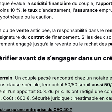
anque évalue la
solidité financière
du couple, l’
apport
ins 10 %, le
taux
d’endettement, l’
assurance
emprun
pothèque ou la caution.
n
ou de
vente
anticipée, la responsabilité dans le
re
signature du
contrat
de financement. Si les deux s
irement engagé jusqu’à la revente ou le rachat des
p
vérifier avant de s’engager dans un cr
rrain.
Un couple pacsé rencontré chez un notaire 
s clause spéciale, leur achat 50/50 serait
aussi 50
 si l'un apportait 80% du prix. Ils ont rédigé une con
. Coût : 600 €. Sécurité juridique : inestimable en ca
st-ce qu’une entreprise du CAC 40 ?