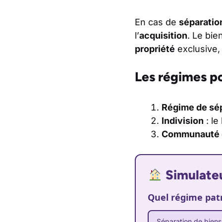
En cas de
séparatio
l’
acquisition
. Le bi
propriété
exclusive, 
Les régimes po
Régime de sép
Indivision
: le
Communauté 
Simulateu
Quel régime patr
Séparation de biens