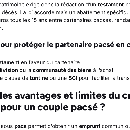
atrimoine exige donc la rédaction d’un
testament
po
 décès. La loi accorde mais un abattement spécifique
ros tous les 15 ans entre partenaires pacsés, rendan
n.
pour protéger le partenaire pacsé en 
stament
en faveur du partenaire
division
ou la
communauté des biens
à l’achat
e clause de
tontine
ou une
SCI
pour faciliter la tran
les avantages et limites du c
 pour un couple pacsé ?
sous
pacs
permet d’obtenir un
emprunt
commun ou i