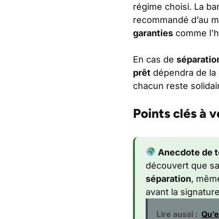
régime choisi. La b
recommandé d’au mo
garanties
comme l’hy
En cas de
séparatio
prêt
dépendra de la 
chacun reste solida
Points clés à 
Anecdote de te
découvert que san
séparation
, même
avant la signature
Lire aussi :
Qu’e