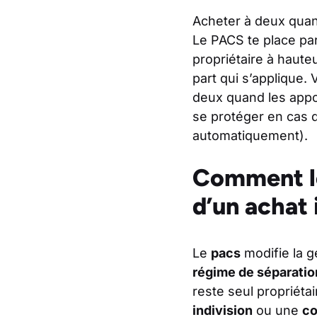
Acheter à deux quand
Le PACS te place par
propriétaire à haute
part qui s’applique. 
deux quand les appor
se protéger en cas d
automatiquement).
Comment le 
d’un achat 
Le
pacs
modifie la g
régime de séparatio
reste seul propriéta
indivision
ou une
co