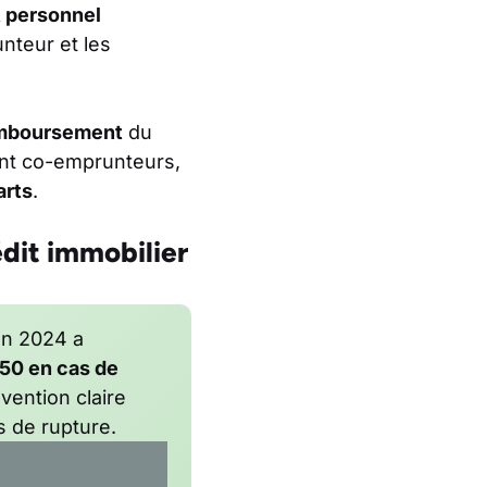
 personnel
teur et les
mboursement
du
ont co-emprunteurs,
arts
.
édit immobilier
en 2024 a
/50 en cas de
vention claire
s de rupture.